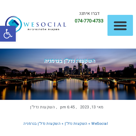
דברו איתנו:
074-770-4733
פתח סרגל
השקעות נדל"ן
השקעות אלטרנטיביות
השקעות נדל"ן בגרמניה
מאי 13, 2023
,
6:45 pm
,
השקעות נדל"ן
WeSocial
»
השקעות נדל"ן
»
השקעות נדל"ן בגרמניה