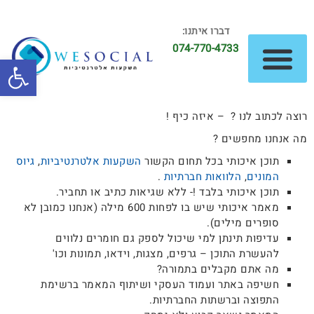
דברו איתנו:
074-770-4733
פתח סרגל
רוצה לכתוב לנו ? – איזה כיף !
השקעות נדל"ן
השקעות אלטרנטיביות
מה אנחנו מחפשים ?
תוכן איכותי בכל תחום הקשור
השקעות אלטרנטיביות
,
גיוס
המונים
,
הלוואות חברתיות
.
תוכן איכותי בלבד !- ללא שגיאות כתיב או תחביר.
מאמר איכותי שיש בו לפחות 600 מילה (אנחנו כמובן לא
סופרים מילים).
עדיפות תינתן למי שיכול לספק גם חומרים נלווים
להעשרת התוכן – גרפים, מצגות, וידאו, תמונות וכו'
מה אתם מקבלים בתמורה?
חשיפה באתר ועמוד העסקי ושיתוף המאמר ברשימת
התפוצה וברשתות החברתיות.