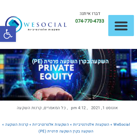
דברו איתנו:
074-770-4733
פתח סרגל
השקעות נדל"ן
השקעות אלטרנטיביות
השקעה בקרן השקעה פרטית (PE)
אוגוסט 1, 2021
,
4:12 pm
,
כל המאמרים
,
קרנות השקעה
WeSocial
»
השקעות אלטרנטיביות
»
השקעות אלטרנטיביות
»
קרנות השקעה
»
השקעה בקרן השקעה פרטית (PE)