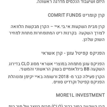
היזם ושיעבוד הנכסים מדרגה ראשונה.
קרן קומריט COMRIT FUNDS
קרן מבית השקעות אי.בי.איי – הקרן מבקשת הלוואה
לצורך השקעה בקרנות ריט המתומחרות מתחת למחיר
השוק שלהן.
הפניקס קפיטל עוגן - קרן אשראי
הפניקס עוגן מתמחה במוצרי אשראי מסוג CLO בדירוג
השקעה BB בינלאומיים בשוק הראשוני והמשני.
הקרן פעילה כבר מ- 2018 ורשומה באיי יקימן ומנוהלת
הפניקס קפיטל וקרדיט סוויס.
MORE1L INVESTMENT
קרן השקעה בחוב בכיר (CLO) מבית היוצר של מור בית