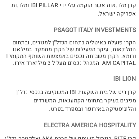
קרן מלונאות אשר הוקמה עלי ידי IBI PILLAR ומלונות
אפריקה ישראל.
PSAGOT ITALY INVESTMENTS
הקרן פועלת באיטליה בתחום הנדל"ן למגורים, ובתחום
המלונאות, עיקר הפעילות של הקרן מתמקד במילאנו
ורומא. הקרן משביחה נכסים באמצעות השותף המקומי I
AM CAPITAL המנהל נכסים מעל ל 3 מיליארד אירו.
IBI LION
קרן ריט של בית השקעות IBI המשקיעה בנכסי נדל"ן
מניבים בעיקר בתחומי הקמענאות, המשרדים
והלוגיסטיקה באירופה ובספרד בפרט.
ELECTRA AMERICA HOSPITALITY
קרן RITE בניהול משותף של חברת AKA ואלקטרה נדל"ן