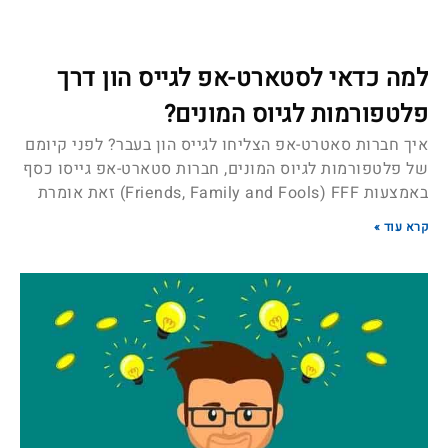
למה כדאי לסטארט-אפ לגייס הון דרך
פלטפורמות לגיוס המונים?
איך חברות סאטרט-אפ הצליחו לגייס הון בעבר? לפני קיומם
של פלטפורמות לגיוס המונים, חברות סטארט-אפ גייסו כסף
באמצעות Friends, Family and Fools) FFF) זאת אומרת
קרא עוד »