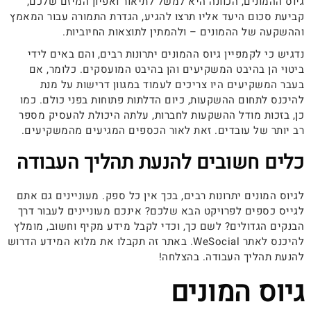
גיוס ההמונים, הכוונה היא למשל לתיאור ואפיון המיזם שלכם,
קביעת סכום היעד אליו תרצו להגיע, הגדרת התמורה עבור המאמץ
וההשקעה של ההמונים – ולהמתין לתוצאות החיוביות.
נדגיש כי לקמפיין גיוס ההמונים יתרונות רבים, והם באים לידי
ביטוי הן בהיבט המשקיעים והן בהיבט המועסקים. כלומר, אם
בעבר המשקיעים היו צריכים לעמוד במגוון דרישות על מנת
להיכנס לתחום ההשקעות, כיום הדלתות פתוחות בפני כולם. כמו
כן, בזכות מודל ההשקעות לחברות, עלתה היכולת להעסיק מספר
רב יותר של עובדים. זאת לאור הכספים המגיעים מהמשקיעים.
כלים חשובים להנעת תהליך העבודה
לגיוס המונים יתרונות רבים, בכך אין כל ספק. מעוניינים גם אתם
לגייס כספים לפרויקט הבא שלכם? אינכם מעוניינים לעבור דרך
הבנקים הגדולים? לשם כך, וכדי לקבל מידע מקיף וחשוב, מומלץ
להיכנס לאתר WeSocial. באתר זה תקבלו את מלוא המידע הדרוש
להנעת תהליך העבודה. בהצלחה!
גיוס המונים