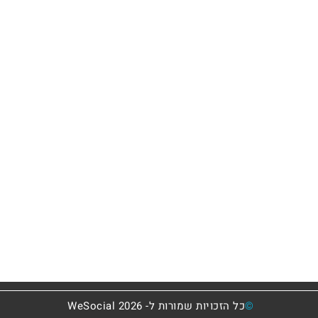
*תנאי שימוש
*פרסמו אצלנו
*רוצים לכתוב בשבילנו?
©
כל הזכויות שמורות ל- 2026 WeSocial