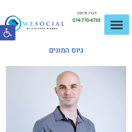
דברו איתנו:
074-770-4733
פתח סרגל
גיוס המונים
השקעות נדל"ן
השקעות אלטרנטיביות