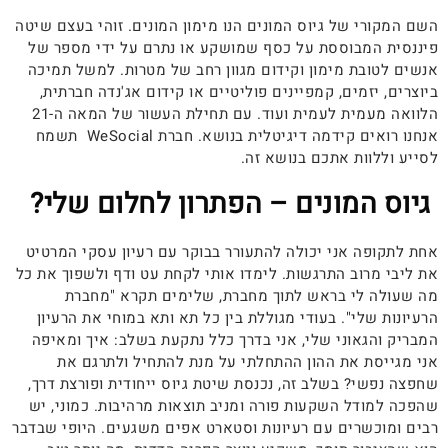
השם המקורי של גיוס המונים הנו מימון המונים. זוהי בעצם שיטה
פיננסית המבוססת על כסף שמושקע או נתרם על ידי מספר של
אנשים לטובת מימון וקידום מגוון רחב של מטרות. למשל תמיכה
ביוצרים, יזמים, קמפיינים פוליטיים או קידום אג'נדה חברתית,
הלוואה מעמית לעמית ועוד. עם תחילת העשור של המאה ה-21
אנחנו רואים קידמה דיגיטלית בנושא. חברת WeSocial תשמח
לסייע וללוות אתכם בנושא זה.
גיוס המונים – הפתרון לחלום שלי?
אחת לתקופה אני יכולה להתעורר בבוקר עם רעיון עסקי המרטיט
את ליבי מרוב התרגשות. לימדו אותי לקחת עט ודף ולשפוך את כל
מה שעולה לי בראש לתוך מחברת, שלימים תקרא "מחברת
הרעיונות שלי". בעודי מגוללת בין כל תא ותא במוחי את הרעיון
המבריק והגאוני שלי, אני בדרך כלל נתקעת בשלב: איך ומאיפה
אני מגייסת את ההון ההתחלתי על מנת להתחיל ולתרגם את
שחפצה נפשי? בשלב זה, נכנסת שיטת גיוס ייחודית ופורצת דרך,
שהפכה למודל השקעות פורה ומניב תוצאות מרהיבות. כמוני, יש
רבים ומוכשרים עם רעיונות וסטארט אפים משגעים. היופי שבדבר