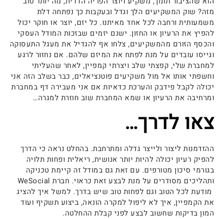
הוא שהציבור תומך, משקיע ויוצר הפריה הדדית, מה יותר טוב
מזה? שוק המשקיעים הלך וגדל ובעקבות כך נפתחה דלת
משמעותית ורחבה לכל אחד מאיתנו. כל יזם, יוצר או חוקר יכול
להפיץ את הרעיון או החזון. ישנם יזמים שבזכות המודל העסקי
והכסף הזורם מהמשקיעים, צלחו אף להגדיל את מעגל התעסוקה
וגייסו עובדים על מנת לפתח את המיזם שלהם. אם נחזור לרגע
למחברת שלי, קפצתי שלב ויצרתי קמפיין, לאחר שהעליתי
וחשפתי אותו אל מול משקיעים פוטנציאלים, כבר בשלב הזה אני
יכולה לקבל פידבק והערכת כדאיות אם אני מעבירה דף במחברת
ומרחיבה את הרעיון או שמא המחברת שוב חוזרת למגרה…
צאו לדרך…
ההזדמנות ליצור ולייצר גדלה ומתרחבת. בהחלט נראה כי הדרך
להפיק רעיון יכולה להיות יותר אנושית, ריאלית ופחות תלויה
בגורמי סיכון מטורפים. עם זאת גם במודל זה קיימת טכניקה
ותהליכים מסודרים על מנת לבצע זאת כראוי. חברת WeSocial
מודעת לכל הטוב וגם לפחות טוב שיש בדרך. למשל איך להציג
את הקמפיין, איך לא ליפול למקרה הונאה, ביצוע תשקיף ועוד
המון בדיקות שחשוב לבצע לפני קבלת ההחלטה.