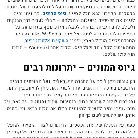
ביותר. במציאות בה פרויקטים שונים עלולים להיעצר בשל מחסור
בכספים, הפתרון הבא יוכל לסייע:
גיוס המונים
. כך, ניתן יהיה
לגייס את הכספים ביעילות ובהצלחה – מבלי לעבור דרך הבנקים
ולשלם להם ריביות גבוהות. לקבלת מידע נוסף בתחום זה, כל
שעליכם לעשות הוא לפנות אל אתר WeSocial. אתר זה הינו
המרקטפלייס הגדול בארץ, ומציג
השקעות אלטרנטיביות
המתאימות לכל אחד ולכל כיס. בזכות אתר WeSocial – הרווח
הוא כולו שלכם.
גיוס המונים – יתרונות רבים
רק טובות ניתן לומר על החברה הישראלית, ועל האזרחים הרבים
היושבים בתוכה – ודואגים אחד לשני. זאת ניתן לראות, בין היתר,
על ידי הקמת המיזמים החברתיים הקמים מדי יום ביומו –
ומטרתם לעזור לשכבות רבות, בנסיבות שונות ומגוונות. עם זאת, על
מנת שניתן יהיה להעניק למיזמים הללו את הכוח הראשוני ובסיס
איתן, יש להשיג לשם כך הון.
כעת, על מנת להשיג את הכספים הדרושים לצורך הוצאתו לפועל
של המיזם, יש לבצע גיוס המונים. כאשר אנו מדברים על קמפיין