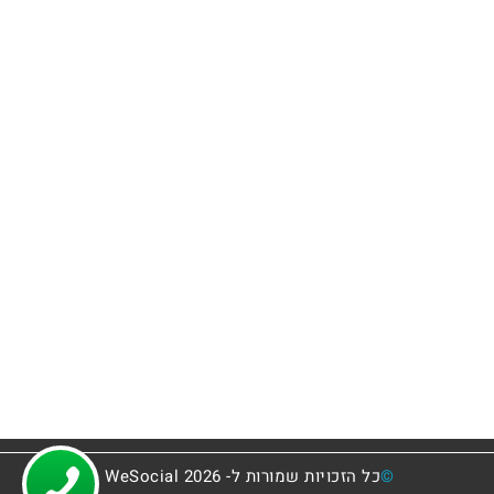
*תנאי שימוש
*פרסמו אצלנו
*רוצים לכתוב בשבילנו?
©
כל הזכויות שמורות ל- 2026 WeSocial