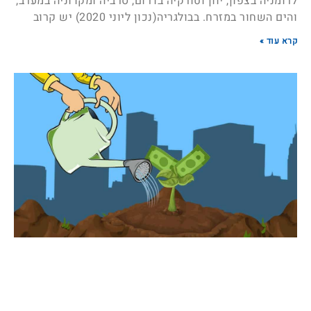
לרומניה בצפון, יוון וטורקיה בדרום, סרביה ומקדוניה במערב,
והים השחור במזרח. בבולגריה(נכון ליוני 2020) יש קרוב
קרא עוד »